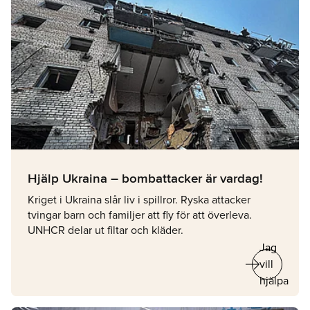
Hjälp Ukraina – bombattacker är vardag!
Kriget i Ukraina slår liv i spillror. Ryska attacker
tvingar barn och familjer att fly för att överleva.
UNHCR delar ut filtar och kläder.
Jag
arrow_right_alt
vill
hjälpa