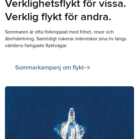
Verklighetsflykt för vissa.
Verklig flykt för andra.
Sommaren är ofta förknippad med frihet, resor och
återhämtning. Samtidigt riskerar människor sina liv längs
världens farligaste flyktvägar.
arrow_right_alt
Sommarkampanj om flykt