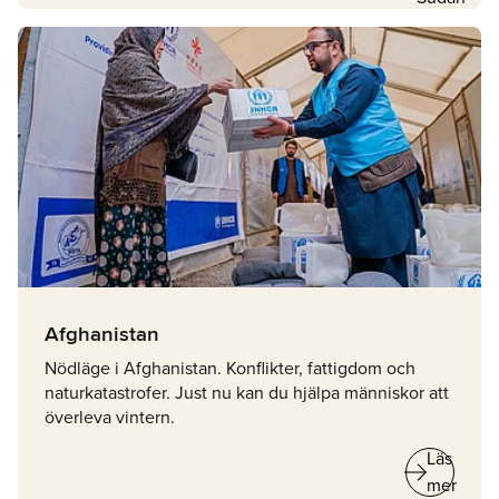
Afghanistan
Nödläge i Afghanistan. Konflikter, fattigdom och
naturkatastrofer. Just nu kan du hjälpa människor att
överleva vintern.
arrow_right_alt
Läs
mer