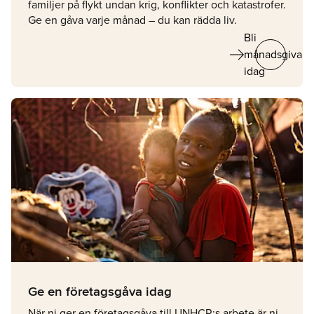
familjer på flykt undan krig, konflikter och katastrofer.
Ge en gåva varje månad – du kan rädda liv.
Bli
arrow_right_alt
månadsgivare
idag
Ge en företagsgåva idag
När ni ger en företagsgåva till UNHCR:s arbete är ni