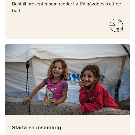
Beställ presenter som räddar liv. Få gåvobevis att ge
bort.
arrow_right_alt
Läs
mer
Starta en insamling