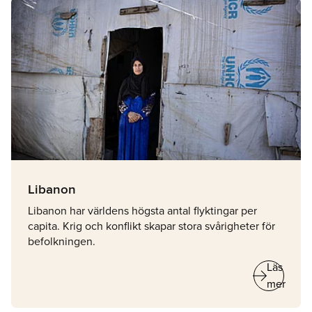
Libanon
Libanon har världens högsta antal flyktingar per
capita. Krig och konflikt skapar stora svårigheter för
befolkningen.
arrow_right_alt
Läs
mer