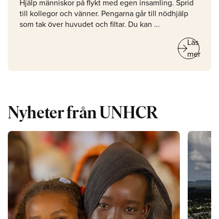
Hjälp människor på flykt med egen insamling. Sprid
till kollegor och vänner. Pengarna går till nödhjälp
som tak över huvudet och filtar. Du kan ...
arrow_right_alt
Läs
mer
Nyheter från UNHCR