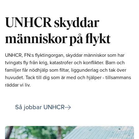
UNHCR skyddar
människor på flykt
UNHCR, FN:s flyktingorgan, skyddar människor som har
tvingats fly från krig, katastrofer och konflikter. Barn och
familjer får nödhjälp som filtar, liggunderlag och tak över
huvudet. Tack till dig som är med och hjälper - tillsammans
räddar vi liv.
arrow_right_alt
Så jobbar UNHCR