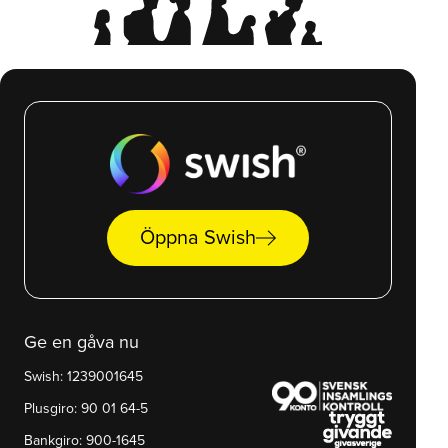
arrow_right_alt
Öppna Swish
Ge en gåva nu
Swish: 1239001645
Plusgiro: 90 01 64-5
Bankgiro: 900-1645