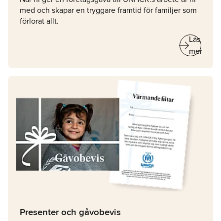
med och skapar en tryggare framtid för familjer som
förlorat allt.
arrow_right_alt
Läs
mer
Presenter och gåvobevis