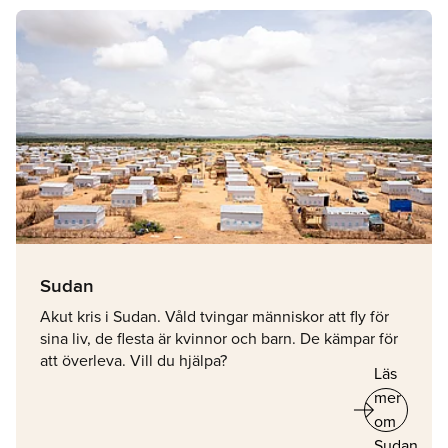
Sudan
Akut kris i Sudan. Våld tvingar människor att fly för
sina liv, de flesta är kvinnor och barn. De kämpar för
att överleva. Vill du hjälpa?
Läs
arrow_right_alt
mer
om
Sudan