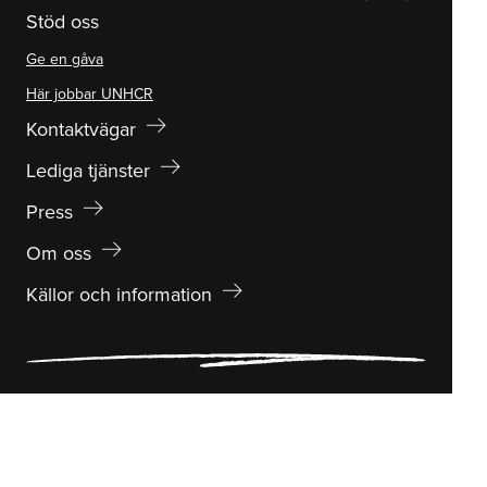
Stöd oss
Ge en gåva
Här jobbar UNHCR
arrow_right_alt
Kontaktvägar
arrow_right_alt
Lediga tjänster
arrow_right_alt
Press
arrow_right_alt
Om oss
arrow_right_alt
Källor och information
Följ oss på facebook
Följ oss på instagram