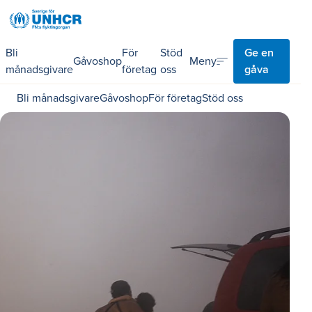
Bli
För
Stöd
Ge en
sort
Meny
Gåvoshop
månadsgivare
företag
oss
gåva
Bli månadsgivare
Gåvoshop
För företag
Stöd oss