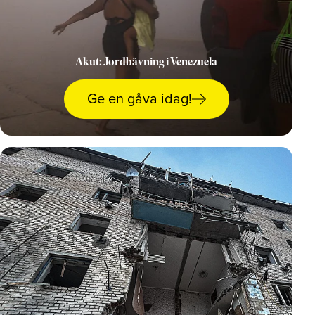
Akut: Jordbävning i Venezuela
arrow_right_alt
Ge en gåva idag!