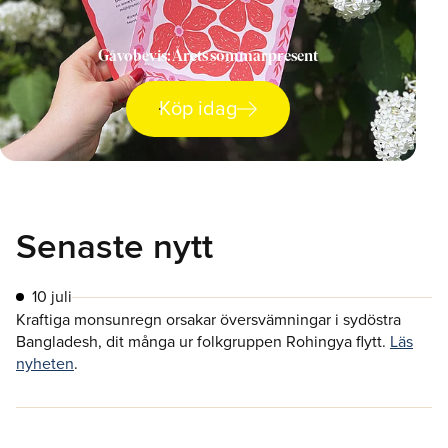
Gåvobevis: Årets sommarpresent
arrow_right_alt
Köp idag
Senaste nytt
10 juli
Kraftiga monsunregn orsakar översvämningar i sydöstra
Bangladesh, dit många ur folkgruppen Rohingya flytt.
Läs
nyheten
.