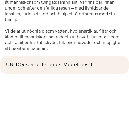
åt människor som tvingats lämna allt. Vi finns där innan,
under och efter den farliga resan – med livräddande
insatser, juridiskt stöd och hjälp att återförenas med sin
familj.
Vi delar ut nödhjälp som vatten, hygienartiklar, filtar och
kläder till människor som räddats ur havet. Tusentals barn
och familjer har fått skydd, tak över huvudet och möjlighet
att bearbeta trauman.
UNHCR:s arbete längs Medelhavet
Flyktvägarna har blivit farligare och möjligheterna att söka
skydd färre. UNHCR, FN:s flyktingorgan, samarbetar med
lokala partner för att övervaka situationen, förebygga våld
och säkerställa att barns och kvinnors rättigheter skyddas.
Vi arbetar för att fler ska kunna söka asyl på ett lagligt och
säkert sätt – och för att ingen människa ska tvingas riskera
livet till havs.