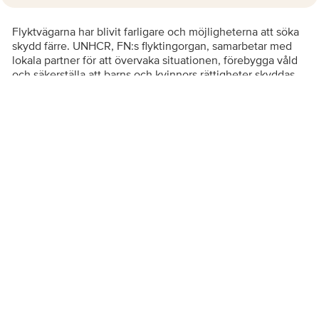
Flyktvägarna har blivit farligare och möjligheterna att söka
skydd färre. UNHCR, FN:s flyktingorgan, samarbetar med
lokala partner för att övervaka situationen, förebygga våld
och säkerställa att barns och kvinnors rättigheter skyddas.
Vi arbetar för att fler ska kunna söka asyl på ett lagligt och
säkert sätt – och för att ingen människa ska tvingas riskera
livet till havs.
Hur används underskrifterna?
Med kampanjen vill Sverige för UNHCR sätta fokus på att
allt fler människor tvingas på flykt samtidigt som världens
bistånd minskar. Vi uppmanar allmänheten i Sverige att ta
ställning och visa sitt stöd för människor på flykt genom att
skriva under vårt upprop. Underskrifterna kommer att
användas i kommunikativt syfte av Sverige för UNHCR för
att visa på stödet för människor på flykt bland allmänheten i
Sverige. Det kan exempelvis handla om att vi
kommunicerar hur många som skrivit under vårt upprop i