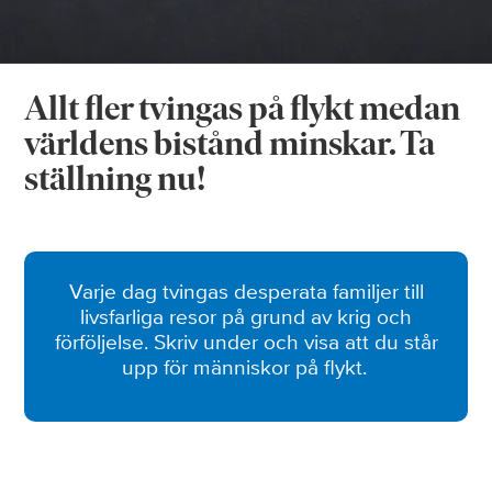
Allt fler tvingas på flykt medan
världens bistånd minskar. Ta
ställning nu!
Varje dag tvingas desperata familjer till
livsfarliga resor på grund av krig och
förföljelse. Skriv under och visa att du står
upp för människor på flykt.